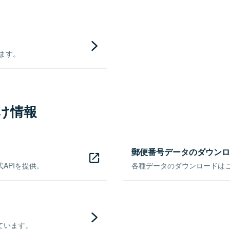
きます。
け情報
郵便番号データのダウンロ
APIを提供。
各種データのダウンロードはこち
ています。