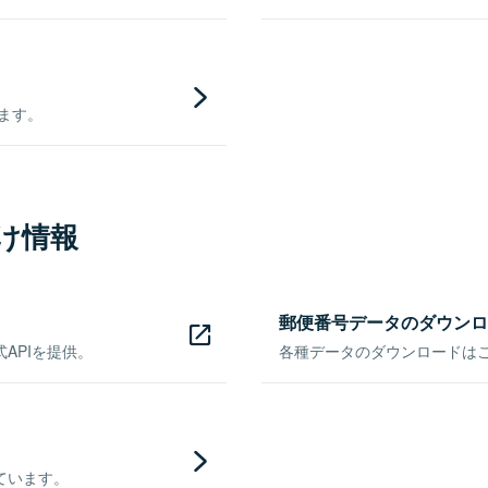
きます。
け情報
郵便番号データのダウンロ
APIを提供。
各種データのダウンロードはこち
ています。