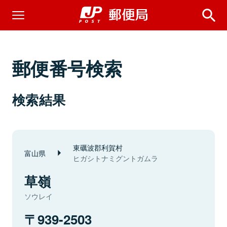
郵便番号検索
検索結果
東礪波郡利賀村
富山県
ヒガシトナミグントガムラ
草嶺
ソウレイ
939-2503