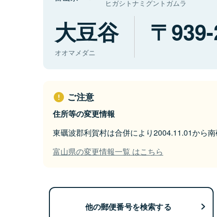
ヒガシトナミグントガムラ
大豆谷
939-
オオマメダニ
ご注意
住所等の変更情報
東礪波郡利賀村は合併により2004.11.01か
富山県の変更情報一覧 はこちら
他の郵便番号を検索する