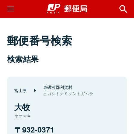
郵便番号検索
検索結果
東礪波郡利賀村
富山県
ヒガシトナミグントガムラ
大牧
オオマキ
932-0371