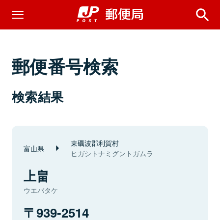
郵便番号検索
検索結果
東礪波郡利賀村
富山県
ヒガシトナミグントガムラ
上畠
ウエバタケ
939-2514