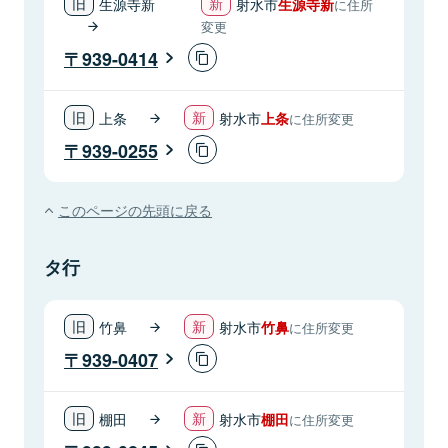
生源寺新
射水市
生源寺新
に住所
変更
939-0414
上条
射水市
上条
に住所変更
939-0255
このページの先頭に戻る
タ行
竹鼻
射水市
竹鼻
に住所変更
939-0407
棚田
射水市
棚田
に住所変更