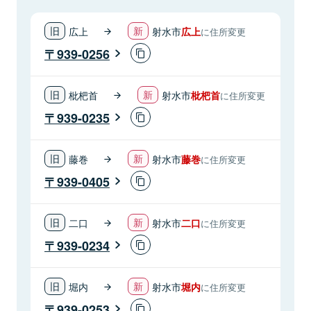
広上
射水市
広上
に住所変更
939-0256
枇杷首
射水市
枇杷首
に住所変更
939-0235
藤巻
射水市
藤巻
に住所変更
939-0405
二口
射水市
二口
に住所変更
939-0234
堀内
射水市
堀内
に住所変更
939-0253