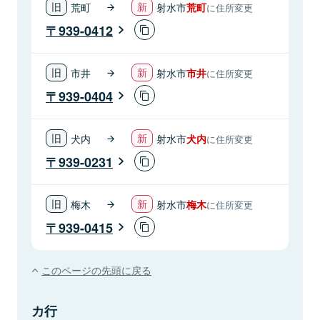
荒町
射水市
荒町
に住所変更
939-0412
市井
射水市
市井
に住所変更
939-0404
犬内
射水市
犬内
に住所変更
939-0231
梅木
射水市
梅木
に住所変更
939-0415
このページの先頭に戻る
カ行