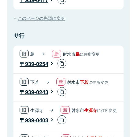
このページの先頭に戻る
サ行
島
射水市
島
に住所変更
939-0254
下若
射水市
下若
に住所変更
939-0243
生源寺
射水市
生源寺
に住所変更
939-0403