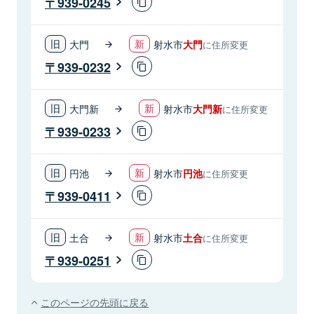
939-0245
大門
射水市
大門
に住所変更
939-0232
大門新
射水市
大門新
に住所変更
939-0233
円池
射水市
円池
に住所変更
939-0411
土合
射水市
土合
に住所変更
939-0251
このページの先頭に戻る