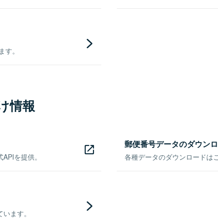
きます。
け情報
郵便番号データのダウンロ
APIを提供。
各種データのダウンロードはこち
ています。