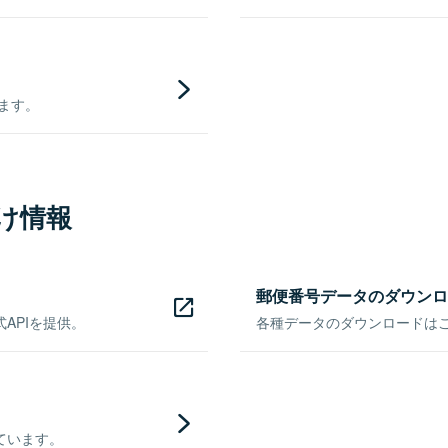
きます。
け情報
郵便番号データのダウンロ
APIを提供。
各種データのダウンロードはこち
ています。