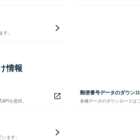
きます。
け情報
郵便番号データのダウンロ
APIを提供。
各種データのダウンロードはこち
ています。