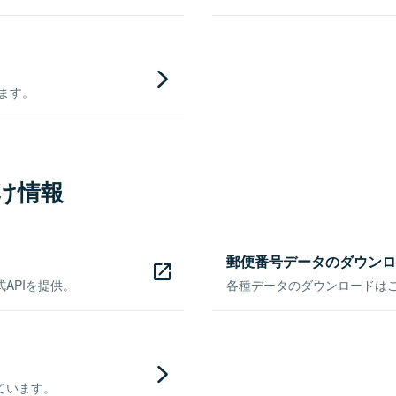
きます。
け情報
郵便番号データのダウンロ
APIを提供。
各種データのダウンロードはこち
ています。