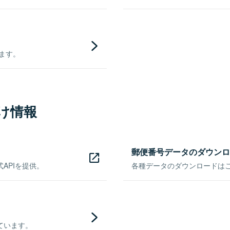
きます。
け情報
郵便番号データのダウンロ
APIを提供。
各種データのダウンロードはこち
ています。