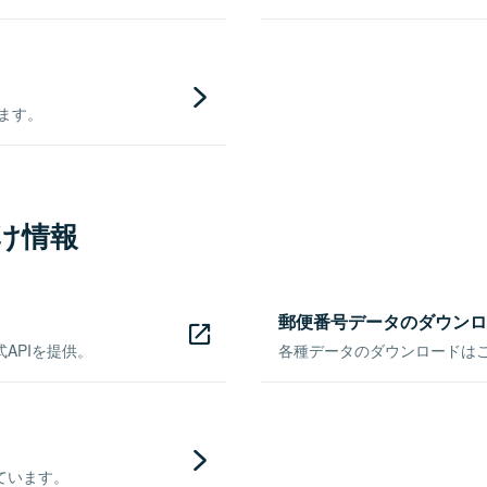
きます。
け情報
郵便番号データのダウンロ
APIを提供。
各種データのダウンロードはこち
ています。