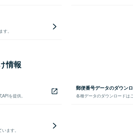
きます。
け情報
郵便番号データのダウンロ
APIを提供。
各種データのダウンロードはこち
ています。