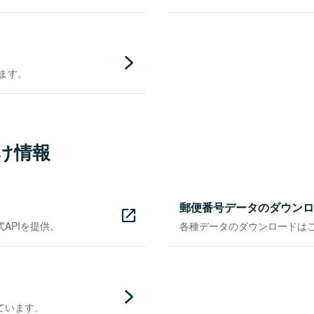
きます。
け情報
郵便番号データのダウンロ
APIを提供。
各種データのダウンロードはこち
ています。