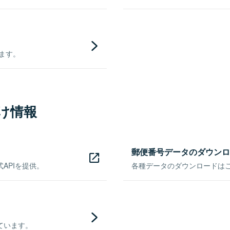
きます。
け情報
郵便番号データのダウンロ
APIを提供。
各種データのダウンロードはこち
ています。