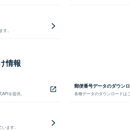
きます。
け情報
郵便番号データのダウンロ
APIを提供。
各種データのダウンロードはこち
ています。