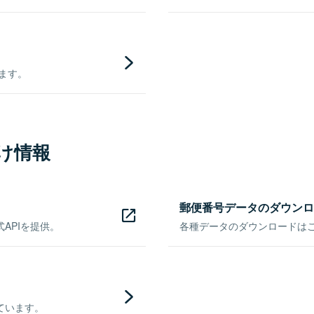
きます。
け情報
郵便番号データのダウンロ
APIを提供。
各種データのダウンロードはこち
ています。