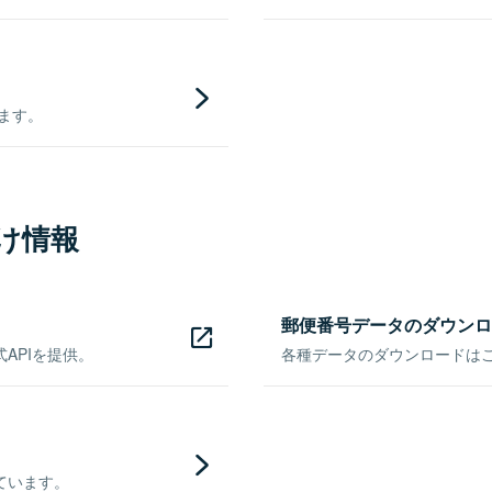
きます。
け情報
郵便番号データのダウンロ
APIを提供。
各種データのダウンロードはこち
ています。