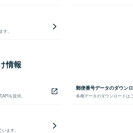
きます。
け情報
郵便番号データのダウンロ
APIを提供。
各種データのダウンロードはこち
ています。