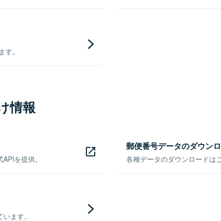
きます。
け情報
郵便番号データのダウンロ
APIを提供。
各種データのダウンロードはこち
ています。