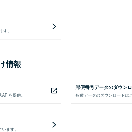
きます。
け情報
郵便番号データのダウンロ
APIを提供。
各種データのダウンロードはこち
ています。