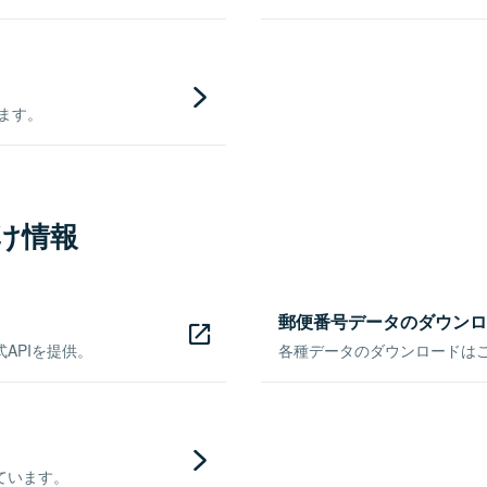
きます。
け情報
郵便番号データのダウンロ
APIを提供。
各種データのダウンロードはこち
ています。