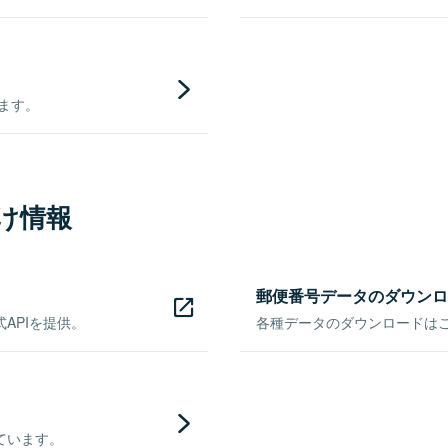
きます。
け情報
郵便番号データのダウンロ
APIを提供。
各種データのダウンロードはこち
ています。