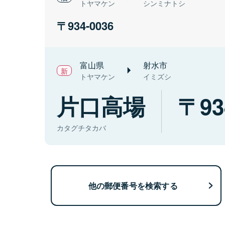
トヤマケン
シンミナトシ
934-0036
富山県
射水市
トヤマケン
イミズシ
片口高場
93
カタグチタカバ
他の郵便番号を検索する