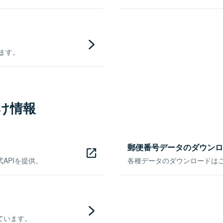
きます。
け情報
郵便番号データのダウンロ
APIを提供。
各種データのダウンロードはこち
ています。