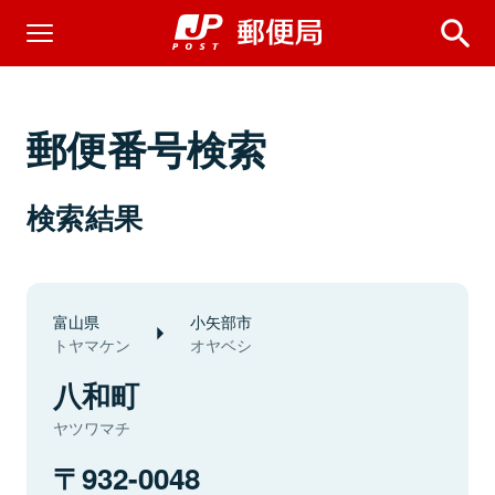
郵便番号検索
検索結果
富山県
小矢部市
トヤマケン
オヤベシ
八和町
ヤツワマチ
932-0048