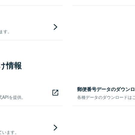
きます。
け情報
郵便番号データのダウンロ
APIを提供。
各種データのダウンロードはこち
ています。