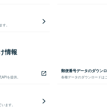
きます。
け情報
郵便番号データのダウンロ
APIを提供。
各種データのダウンロードはこち
ています。