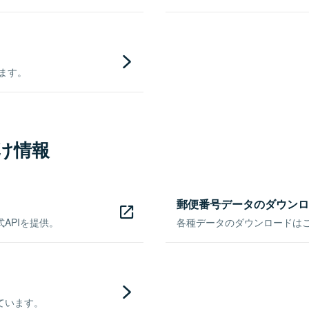
きます。
け情報
郵便番号データのダウンロ
APIを提供。
各種データのダウンロードはこち
ています。