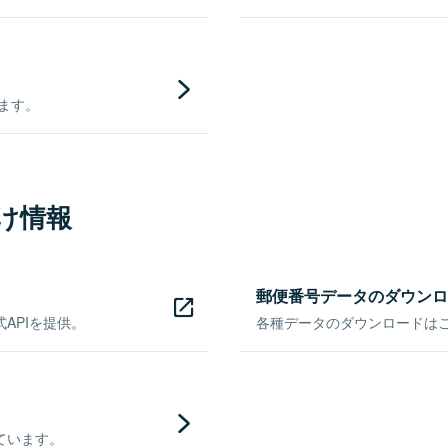
きます。
け情報
郵便番号データのダウンロ
APIを提供。
各種データのダウンロードはこち
ています。