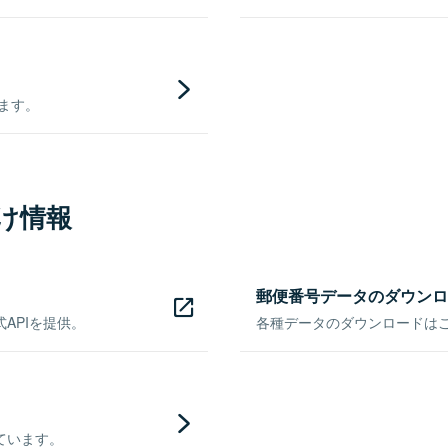
きます。
け情報
郵便番号データのダウンロ
APIを提供。
各種データのダウンロードはこち
ています。