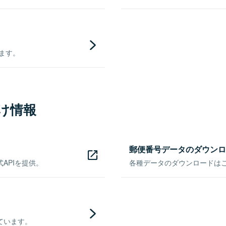
きます。
け情報
郵便番号データのダウンロ
APIを提供。
各種データのダウンロードはこち
ています。