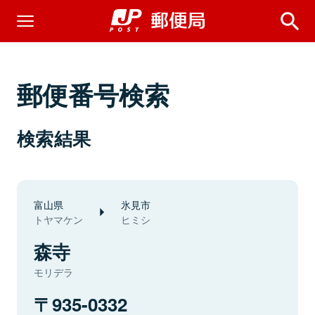
郵便番号検索
検索結果
富山県
氷見市
トヤマケン
ヒミシ
森寺
モリデラ
935-0332