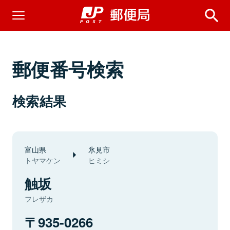
郵便番号検索
検索結果
富山県
氷見市
トヤマケン
ヒミシ
触坂
フレザカ
935-0266