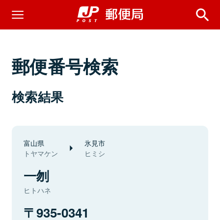
郵便番号検索
検索結果
富山県
氷見市
トヤマケン
ヒミシ
一刎
ヒトハネ
935-0341