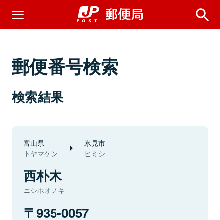
郵便番号検索
検索結果
富山県
氷見市
トヤマケン
ヒミシ
西朴木
ニシホオノキ
935-0057