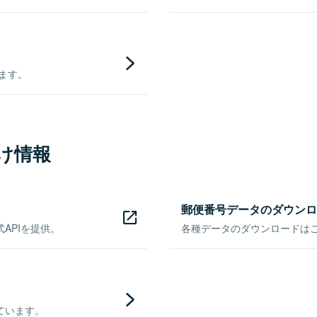
きます。
け情報
郵便番号データのダウンロ
APIを提供。
各種データのダウンロードはこち
ています。