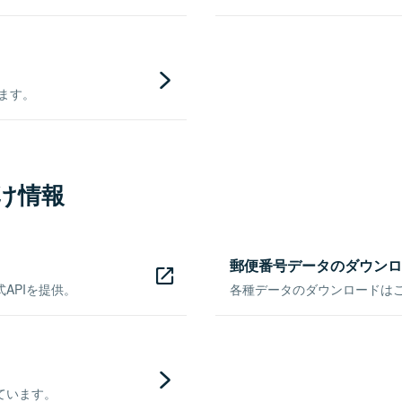
きます。
け情報
郵便番号データのダウンロ
APIを提供。
各種データのダウンロードはこち
ています。