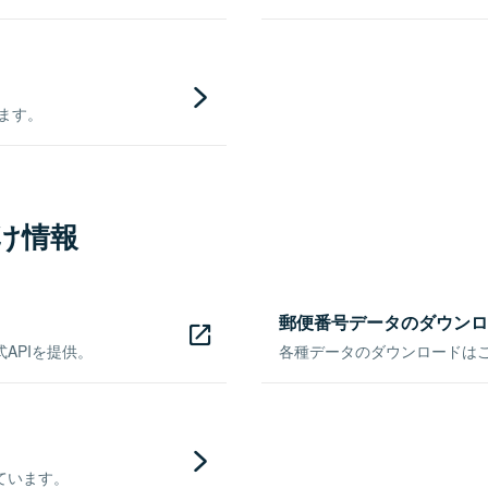
きます。
け情報
郵便番号データのダウンロ
APIを提供。
各種データのダウンロードはこち
ています。