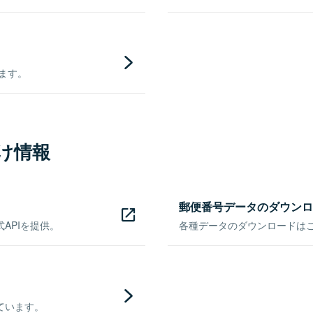
きます。
け情報
郵便番号データのダウンロ
APIを提供。
各種データのダウンロードはこち
ています。