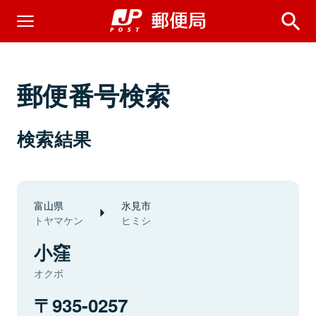
郵便番号検索
検索結果
富山県
氷見市
トヤマケン
ヒミシ
小窪
オクボ
935-0257