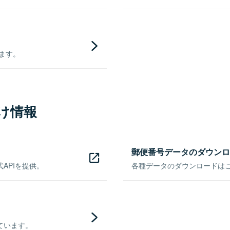
きます。
け情報
郵便番号データのダウンロ
APIを提供。
各種データのダウンロードはこち
ています。