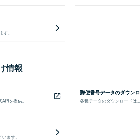
きます。
け情報
郵便番号データのダウンロ
APIを提供。
各種データのダウンロードはこち
ています。