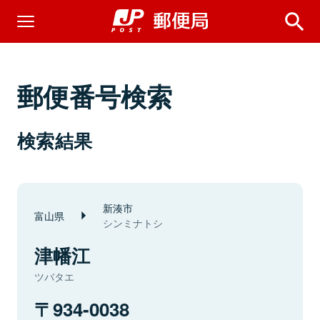
郵便番号検索
検索結果
新湊市
富山県
シンミナトシ
津幡江
ツバタエ
934-0038