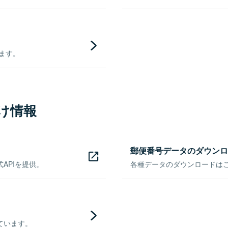
きます。
け情報
郵便番号データのダウンロ
APIを提供。
各種データのダウンロードはこち
ています。