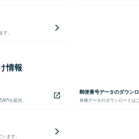
きます。
け情報
郵便番号データのダウンロ
APIを提供。
各種データのダウンロードはこち
ています。