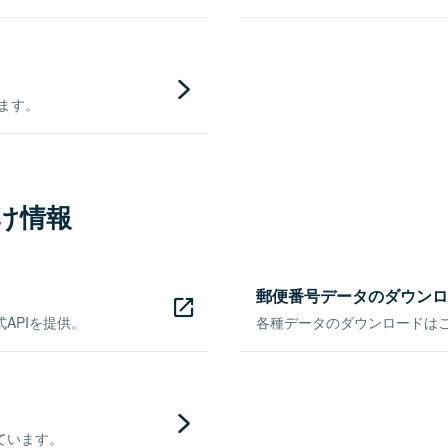
きます。
け情報
郵便番号データのダウンロ
APIを提供。
各種データのダウンロードはこち
ています。