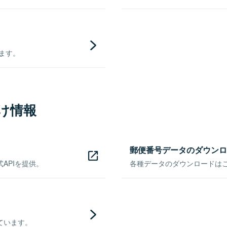
きます。
け情報
郵便番号データのダウンロ
APIを提供。
各種データのダウンロードはこち
ています。