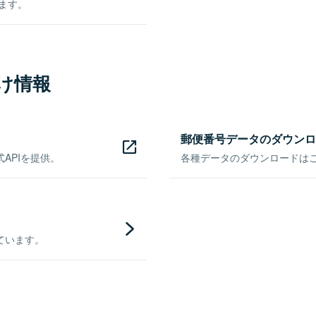
きます。
け情報
郵便番号データのダウンロ
APIを提供。
各種データのダウンロードはこち
ています。